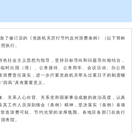
印发了修订后的《党政机关厉行节约反对浪费条例》（以下简称
遵照执行。
特色社会主义思想为指导，坚持目标导向和问题导向相结合，
公临时出国（境）、公务接待、公务用车、会议活动、办公用
张浪费责任落实，进一步拧紧党政机关带头过紧日子的制度螺
“四风”具有重要意义。
象、关系人心向背、关系党和国家事业成败的政治高度，认真
及其工作人员深刻领会《条例》精神，坚决落实《条例》各项
步营造浪费可耻、节约光荣的浓厚氛围。各地区各部门在执行
、国务院。