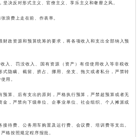
费，坚决反对形式主义、官僚主义、享乐主义和奢靡之风。
铺张浪费上走在前、作表率。
强财政资源和预算统筹的要求，将各项收入和支出全部纳入预
金收入、罚没收入、国有资源（资产）有偿使用收入等非税收
形式隐瞒、截留、挤占、挪用、坐支、拖欠或者私分，严禁转
户使用。
有预算、后有支出的原则，严格执行预算，严禁超预算或者无
资金，严禁向下级单位、企事业单位、社会组织、个人摊派或
务接待费、公务用车购置及运行费、会议费、培训费等支出。
，严格按照规定程序报批。