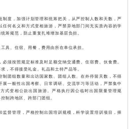
批制度，加强计划管理和统筹把关，从严控制人数和天数，严
以任何名义和方式变相旅游，严禁异地部门间无实质内容的学
的统筹规范，防止重复扎堆增加基层负担。
通工具、住宿、用餐，费用由所在单位承担。
，必须按照规定标准及时足额交纳交通费、住宿费、伙食费。
要求，不得接受礼金、礼品和土特产品等。
控制团组数量和出访国家数、团组人数、在外停留天数，不得
开展一般性出国考察、日常调研、交流学习等活动，严禁集中
和方式变相公款出国旅游。严格执行因公临时出国限量管理规
格控制跨地区、跨部门团组。
和监督管理，严格控制出国培训规模，科学设置培训项目，择