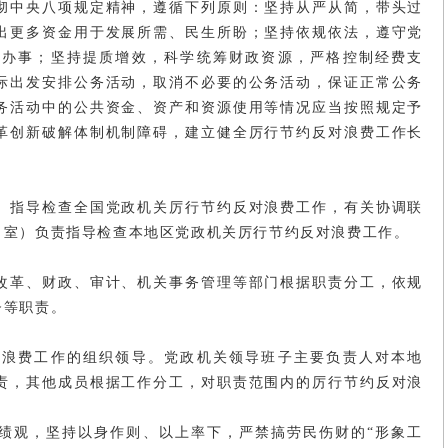
彻中央八项规定精神，遵循下列原则：坚持从严从简，带头过
出更多资金用于发展所需、民生所盼；坚持依规依法，遵守党
度办事；坚持提质增效，科学统筹财政资源，严格控制经费支
际出发安排公务活动，取消不必要的公务活动，保证正常公务
务活动中的公共资金、资产和资源使用等情况应当按照规定予
革创新破解体制机制障碍，建立健全厉行节约反对浪费工作长
、指导检查全国党政机关厉行节约反对浪费工作，有关协调联
（室）负责指导检查本地区党政机关厉行节约反对浪费工作。
改革、财政、审计、机关事务管理等部门根据职责分工，依规
督等职责。
对浪费工作的组织领导。党政机关领导班子主要负责人对本地
责，其他成员根据工作分工，对职责范围内的厉行节约反对浪
绩观，坚持以身作则、以上率下，严禁搞劳民伤财的“形象工