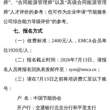
师”、“合同能源管理师”以及“高级合同能源管理
师”人才评价的参考；也可作为企业申请“节能服务
公司综合能力等级评价”的参考。
七、报名方式
（一）收费标准：
2400
元
/
人，
EMCA
会员单
位
1920
元
/
人；
（二）报名截止时间：
202
6
年
7
月
13
日。请报
名人员将报名回执表发邮件至：
zym@emca.cn
；
（三）请在
7
月
13
日之前将培训费汇至以下账
号：
户
名：中国节能协会
开户行：交通银行北京分行和平里支行