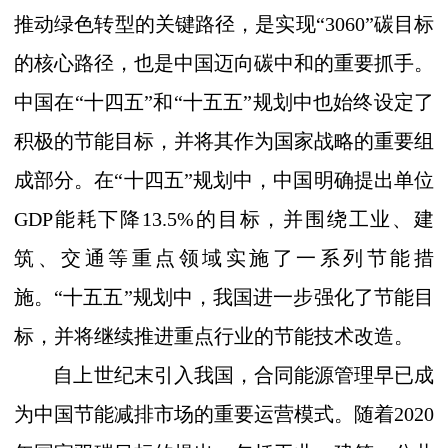
推动绿色转型的关键路径，是实现
“3060”
碳目标
的核心路径，也是中国迈向碳中和的重要抓手。
中国在
“
十四五
”
和
“
十五五
”
规划中也始终设定了
积极的节能目标，并将其作为国家战略的重要组
成部分。在
“
十四五
”
规划中，中国明确提出单位
GDP
能耗下降
13.5%
的目标，并围绕工业、建
筑、交通等重点领域实施了一系列节能措
施。
“
十五五
”
规划
中
，
我国进一步
强化
了
节能目
标，
并将
继续推进重点行业的节能技术改造。
自上世纪末引入我国，合同能源管理早已成
为中国节能减排市场的重要运营模式。随着
2020