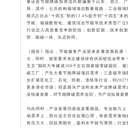
量还是节能降碳投资流向都偏重于山东、浙江、广
局，其中，公共机构领域项目数量领跑，工业领域
模式占比从“十四五”初的13.4%提升到“十四五”
节能、能碳数智化、建筑综合节能等技术类型广泛
行业迈入高质量竞争新阶段；创新层面，技术创
营、能碳一体、生态协同。
《报告》指出，节能服务产业迎来多重发展机遇
大，同时，政策要求央企建设绿色供应链也会带来
五五”期间力争建成100个左右国家级零碳园区、
碳工厂，产生大量节能降碳项目需求；三是碳市场
步扩展至化工、石化、民航、造纸等行业，到202
更多潜在市场；四是新兴产业和未来产业降碳需求
业快速发展，对节能降碳需求迫切，为产业拓展新
与此同时，产业发展仍面临多重挑战。专业能力上
场需求上，部分业主存在短视心理，有效需求落地
资压力大，回款周期长，盈利水平较为薄弱；行业