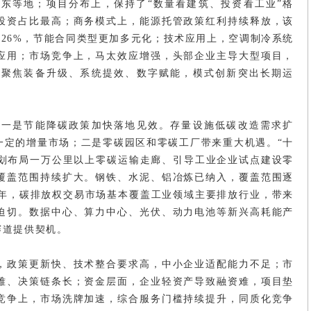
东等地；项目分布上，保持了“数量看建筑、投资看工业”格
投资占比最高；商务模式上，能源托管政策红利持续释放，该
末的26%，节能合同类型更加多元化；技术应用上，空调制冷系统
应用；市场竞争上，马太效应增强，头部企业主导大型项目，
新聚焦装备升级、系统提效、数字赋能，模式创新突出长期运
：一是节能降碳政策加快落地见效。存量设施低碳改造需求扩
一定的增量市场；二是零碳园区和零碳工厂带来重大机遇。“十
规划布局一万公里以上零碳运输走廊、引导工业企业试点建设零
覆盖范围持续扩大。钢铁、水泥、铝冶炼已纳入，覆盖范围逐
7年，碳排放权交易市场基本覆盖工业领域主要排放行业，带来
迫切。数据中心、算力中心、光伏、动力电池等新兴高耗能产
赛道提供契机。
，政策更新快、技术整合要求高，中小企业适配能力不足；市
难、决策链条长；资金层面，企业轻资产导致融资难，项目垫
竞争上，市场洗牌加速，综合服务门槛持续提升，同质化竞争