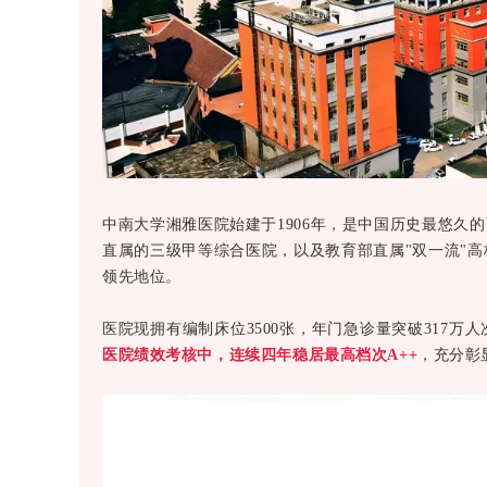
中南大学湘雅医院始建于
1906
年，是中国历史最悠久的
直属的三级甲等综合医院，以及教育部直属
"
双一流
"
高
领先地位。
医院现拥有编制床位
3500
张，年门急诊量突破
317
万人
医院绩效考核中，连续四年
稳居最高档次
A++
，充分彰